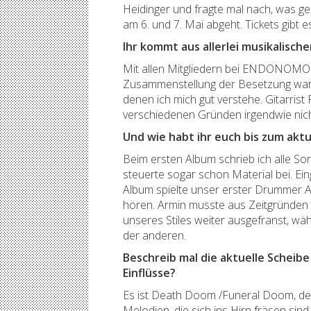
Heidinger und fragte mal nach, was g
am 6. und 7. Mai abgeht. Tickets gibt 
Ihr kommt aus allerlei musikalisc
Mit allen Mitgliedern bei ENDONOMOS 
Zusammenstellung der Besetzung war m
denen ich mich gut verstehe. Gitarri
verschiedenen Gründen irgendwie nich
Und wie habt ihr euch bis zum akt
Beim ersten Album schrieb ich alle S
steuerte sogar schon Material bei. Ei
Album spielte unser erster Drummer Ar
hören. Armin musste aus Zeitgründen l
unseres Stiles weiter ausgefranst, wä
der anderen.
Beschreib mal die aktuelle Scheib
Einflüsse?
Es ist Death Doom /Funeral Doom, der
Melodien, die sich ins Hirn fräsen sin