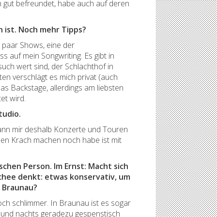
ch gut befreundet, habe auch auf deren
n ist. Noch mehr Tipps?
n paar Shows, eine der
s auf mein Songwriting. Es gibt in
ch wert sind, der Schlachthof in
en verschlägt es mich privat (auch
s Backstage, allerdings am liebsten
et wird.
tudio.
 kann mir deshalb Konzerte und Touren
neben Krach machen noch habe ist mit
schen Person. Im Ernst: Macht sich
schee denkt: etwas konservativ, um
i Braunau?
och schlimmer. In Braunau ist es sogar
ch und nachts geradezu gespenstisch