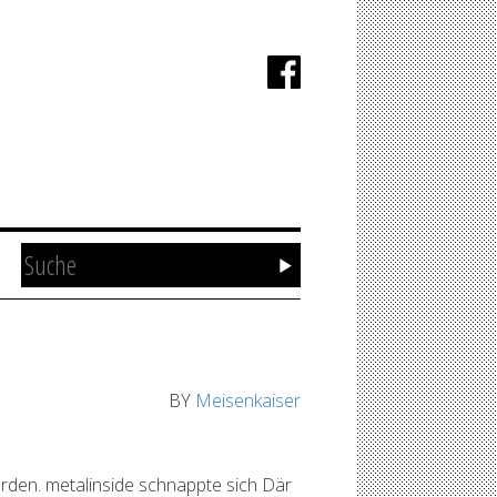
BY
Meisenkaiser
den. metalinside schnappte sich Där