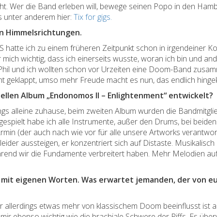
eht. Wer die Band erleben will, bewege seinen Popo in den Ha
es unter anderem hier:
Tix for gigs.
hen Himmelsrichtungen.
hatte ich zu einem früheren Zeitpunkt schon in irgendeiner Ko
ich wichtig, dass ich einerseits wusste, woran ich bin und an
st Phil und ich wollten schon vor Urzeiten eine Doom-Band zus
t geklappt, umso mehr Freude macht es nun, das endlich hingek
uellen Album „Endonomos II – Enlightenment“ entwickelt?
ongs alleine zuhause, beim zweiten Album wurden die Bandmitgl
ngespielt habe ich alle Instrumente, außer den Drums, bei beide
min (der auch nach wie vor für alle unsere Artworks verantwortl
eider aussteigen, er konzentriert sich auf Distaste. Musikalisc
hrend wir die Fundamente verbreitert haben. Mehr Melodien auf d
e mit eigenen Worten. Was erwartet jemanden, der von eu
 allerdings etwas mehr von klassischem Doom beeinflusst ist a
d mir ebenso wichtig wie die brachiale Schwere der Riffs. Es übe