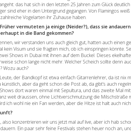
angeht: das hat sich in den letzten 25 Jahren zum Glück deutlich
er sind eher in den Untergrund gegangen. Von Flamingos weiß ich
 zahlreiche Vogelarten ihr Zuhause haben.
 Früher vermuteten ja einige (Neider?), dass sie andauern 
 überhaupt in die Band gekommen?
kennen, wir verstanden uns auch gleich gut, hatten auch eine
 kein Visum und sie fragten mich, ob ich einspringen könnte. 
zwei Shows in Dubai mit ihnen auf dem Buckel. Dieses ekelhafte
herweise schon lange nicht mehr. Welcher Scheich sollte denn au
n? Wozu auch?
eute, der Bandkopf ist etwa einfach Gitarrenlehrer, da ist nix mi
 künstlich, aber da geht schon die Post ab, da gibt’s auch re
Shows dort waren einmal mit Sepultura, und das zweite Mal mit 
anz weit draussen, ohne Lichtverschmutzung die Milschstraße m
d ich wohl nie ein Fan werden, aber die Hitze ist halt auch nich
kunft?
, also konzentrieren wir uns jetzt mal auf live, aber ich hab sc
 dauern. Ein paar sehr feine Festivals stehen heuer noch an, un