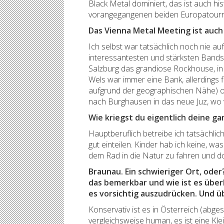
Black Metal dominiert, das ist auch h
vorangegangenen beiden Europatourne
Das Vienna Metal Meeting ist auch
Ich selbst war tatsächlich noch nie a
interessantesten und stärksten Bands, 
Salzburg das grandiose Rockhouse, in
Wels war immer eine Bank, allerdings 
aufgrund der geographischen Nähe) of
nach Burghausen in das neue Juz, wo v
Wie kriegst du eigentlich deine g
Hauptberuflich betreibe ich tatsächli
gut einteilen. Kinder hab ich keine, w
dem Rad in die Natur zu fahren und do
Braunau. Ein schwieriger Ort, oder
das bemerkbar und wie ist es über
es vorsichtig auszudrücken. Und ü
Konservativ ist es in Österreich (abg
vergleichsweise human, es ist eine Kl