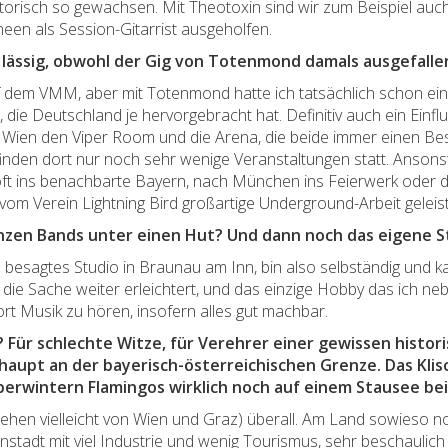
istorisch so gewachsen. Mit Theotoxin sind wir zum Beispiel au
en als Session-Gitarrist ausgeholfen.
 lässig, obwohl der Gig von Totenmond damals ausgefalle
uf dem VMM, aber mit Totenmond hatte ich tatsächlich schon ei
die Deutschland je hervorgebracht hat. Definitiv auch ein Einflus
 Wien den Viper Room und die Arena, die beide immer einen Besu
finden dort nur noch sehr wenige Veranstaltungen statt. Ansonst
t ins benachbarte Bayern, nach München ins Feierwerk oder da
om Verein Lightning Bird großartige Underground-Arbeit geleist
anzen Bands unter einen Hut? Und dann noch das eigene S
ch besagtes Studio in Braunau am Inn, bin also selbständig und
as die Sache weiter erleichtert, und das einzige Hobby das ich 
rt Musik zu hören, insofern alles gut machbar.
? Für schlechte Witze, für Verehrer einer gewissen histori
haupt an der bayerisch-österreichischen Grenze. Das Kli
berwintern Flamingos wirklich noch auf einem Stausee be
esehen vielleicht von Wien und Graz) überall. Am Land sowieso n
einstadt mit viel Industrie und wenig Tourismus, sehr beschauli