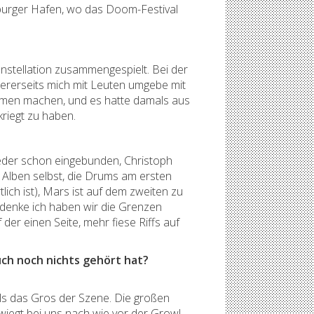
mburger Hafen, wo das Doom-Festival
nstellation zusammengespielt. Bei der
dererseits mich mit Leuten umgebe mit
ammen machen, und es hatte damals aus
riegt zu haben.
ieder schon eingebunden, Christoph
n Alben selbst, die Drums am ersten
ich ist), Mars ist auf dem zweiten zu
h denke ich haben wir die Grenzen
er einen Seite, mehr fiese Riffs auf
ch noch nichts gehört hat?
ls das Gros der Szene. Die großen
rwiegt bei uns nach wie vor der Growl-