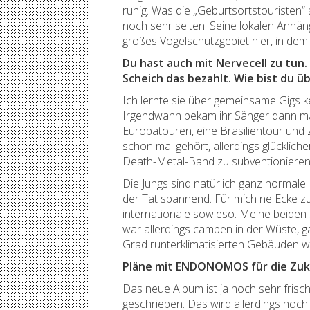
ruhig. Was die „Geburtsortstouristen“ 
noch sehr selten. Seine lokalen Anhäng
großes Vogelschutzgebiet hier, in dem
Du hast auch mit Nervecell zu tun.
Scheich das bezahlt. Wie bist du
Ich lernte sie über gemeinsame Gigs 
Irgendwann bekam ihr Sänger dann mal
Europatouren, eine Brasilientour und 
schon mal gehört, allerdings glücklic
Death-Metal-Band zu subventioniere
Die Jungs sind natürlich ganz normale L
der Tat spannend. Für mich ne Ecke zu
internationale sowieso. Meine beiden 
war allerdings campen in der Wüste, g
Grad runterklimatisierten Gebäuden wir
Pläne mit ENDONOMOS für die Zu
Das neue Album ist ja noch sehr frisch
geschrieben. Das wird allerdings noch