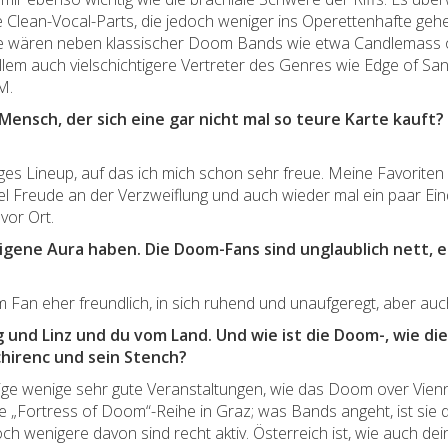
ele Clean-Vocal-Parts, die jedoch weniger ins Operettenhafte ge
se wären neben klassischer Doom Bands wie etwa Candlemas
allem auch vielschichtigere Vertreter des Genres wie Edge of 
M.
nsch, der sich eine gar nicht mal so teure Karte kauft?
itiges Lineup, auf das ich mich schon sehr freue. Meine Favorite
iel Freude an der Verzweiflung und auch wieder mal ein paar 
vor Ort.
ene Aura haben. Die Doom-Fans sind unglaublich nett, e
 Fan eher freundlich, in sich ruhend und unaufgeregt, aber auc
g und Linz und du vom Land. Und wie ist die Doom-, wie d
chirenc und sein Stench?
ige wenige sehr gute Veranstaltungen, wie das Doom over Vien
 „Fortress of Doom“-Reihe in Graz; was Bands angeht, ist sie de 
 wenigere davon sind recht aktiv. Österreich ist, wie auch de