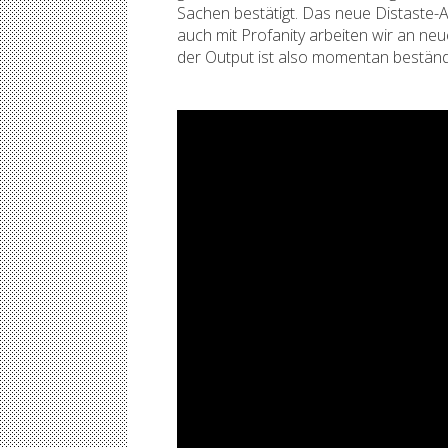
Sachen bestätigt. Das neue Distaste-A
auch mit Profanity arbeiten wir an ne
der Output ist also momentan beständ