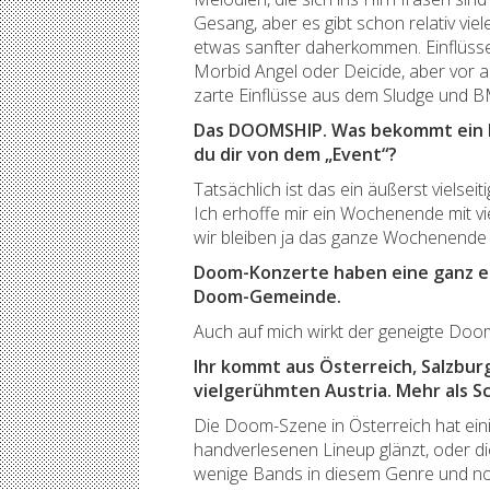
Gesang, aber es gibt schon relativ vi
etwas sanfter daherkommen. Einflüs
Morbid Angel oder Deicide, aber vor 
zarte Einflüsse aus dem Sludge und B
Das DOOMSHIP. Was bekommt ein Me
du dir von dem „Event“?
Tatsächlich ist das ein äußerst vielse
Ich erhoffe mir ein Wochenende mit v
wir bleiben ja das ganze Wochenende 
Doom-Konzerte haben eine ganz eig
Doom-Gemeinde.
Auch auf mich wirkt der geneigte Doom
Ihr kommt aus Österreich, Salzbur
vielgerühmten Austria. Mehr als S
Die Doom-Szene in Österreich hat ein
handverlesenen Lineup glänzt, oder die
wenige Bands in diesem Genre und noch