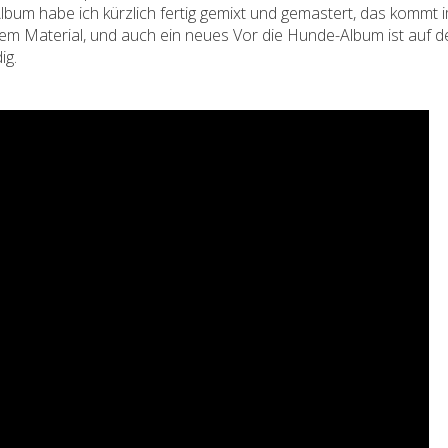
lbum habe ich kürzlich fertig gemixt und gemastert, das kommt
uem Material, und auch ein neues Vor die Hunde-Album ist auf 
ig.