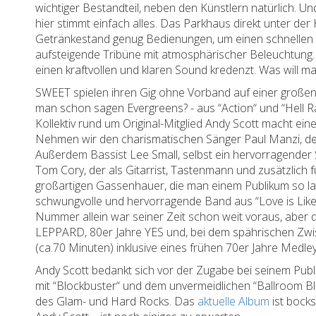
wichtiger Bestandteil, neben den Künstlern natürlich. U
hier stimmt einfach alles. Das Parkhaus direkt unter de
Getränkestand genug Bedienungen, um einen schnellen u
aufsteigende Tribüne mit atmosphärischer Beleuchtung. U
einen kraftvollen und klaren Sound kredenzt. Was will
SWEET spielen ihren Gig ohne Vorband auf einer großen
man schon sagen Evergreens? - aus “Action“ und “Hell R
Kollektiv rund um Original-Mitglied Andy Scott macht ei
Nehmen wir den charismatischen Sänger Paul Manzi, der 
Außerdem Bassist Lee Small, selbst ein hervorragender 
Tom Cory, der als Gitarrist, Tastenmann und zusätzlich f
großartigen Gassenhauer, die man einem Publikum so lan
schwungvolle und hervorragende Band aus “Love is Like O
Nummer allein war seiner Zeit schon weit voraus, aber 
LEPPARD, 80er Jahre YES und, bei dem spährischen Zwi
(ca.70 Minuten) inklusive eines frühen 70er Jahre Medley
Andy Scott bedankt sich vor der Zugabe bei seinem Publi
mit “Blockbuster“ und dem unvermeidlichen “Ballroom B
des Glam- und Hard Rocks. Das
aktuelle Album
ist bocks