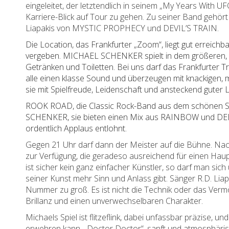
eingeleitet, der letztendlich in seinem „My Years With 
Karriere-Blick auf Tour zu gehen. Zu seiner Band gehör
Liapakis von MYSTIC PROPHECY und DEVIL’S TRAIN.
Die Location, das Frankfurter „Zoom“, liegt gut erreich
vergeben. MICHAEL SCHENKER spielt in dem größeren, d
Getränken und Toiletten. Bei uns darf das Frankfurter
alle einen klasse Sound und überzeugen mit knackigen
sie mit Spielfreude, Leidenschaft und ansteckend guter 
ROOK ROAD, die Classic Rock-Band aus dem schönen Saa
SCHENKER, sie bieten einen Mix aus RAINBOW und DEE
ordentlich Applaus entlohnt.
Gegen 21 Uhr darf dann der Meister auf die Bühne. Nach
zur Verfügung, die geradeso ausreichend für einen Haupt
ist sicher kein ganz einfacher Künstler, so darf man s
seiner Kunst mehr Sinn und Anlass gibt. Sänger R.D. Li
Nummer zu groß. Es ist nicht die Technik oder das Vermö
Brillanz und einen unverwechselbaren Charakter.
Michaels Spiel ist flitzeflink, dabei unfassbar präzise, 
erwehren kann. „Doctor Doctor“, sanft und atmosphärisch