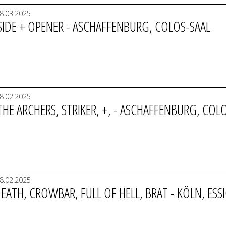
8.03.2025
SIDE + OPENER - ASCHAFFENBURG, COLOS-SAAL
8.02.2025
HE ARCHERS, STRIKER, +, - ASCHAFFENBURG, COL
8.02.2025
ATH, CROWBAR, FULL OF HELL, BRAT - KÖLN, ESS